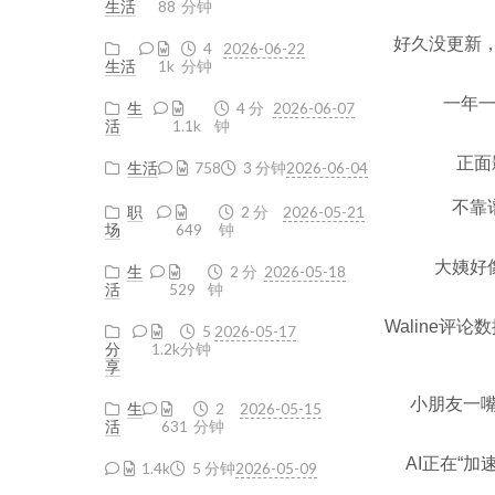
生活
88
分钟
好久没更新，因为去了
4
2026-06-22
生活
1k
分钟
一年一度
生
4 分
2026-06-07
活
1.1k
钟
正面
生活
758
3 分钟
2026-06-04
不靠谱
职
2 分
2026-05-21
场
649
钟
大姨好像又
生
2 分
2026-05-18
活
529
钟
Waline评论数据库由Leancloud牵
5
2026-05-17
分
1.2k
分钟
享
小朋友一嘴“烂梗”
生
2
2026-05-15
活
631
分钟
AI正在“加
1.4k
5 分钟
2026-05-09