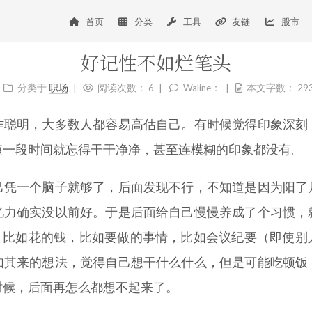
首页
分类
工具
友链
股市
好记性不如烂笔头
分类于
职场
阅读次数：
6
Waline：
本文字数：
29
作聪明，大多数人都容易高估自己。有时候觉得印象深刻
短一段时间就忘得干干净净，甚至连模糊的印象都没有。
己凭一个脑子就够了，后面发现不行，不知道是因为阳了
忆力确实没以前好。于是后面给自己慢慢养成了个习惯，
住。比如花的钱，比如要做的事情，比如会议纪要（即使别
如其来的想法，觉得自己想干什么什么，但是可能吃顿饭
时候，后面再怎么都想不起来了。