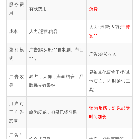
服务费
有线费用
免费
用
人力;运营;内容;
**带
成本
人力;运营;内容
宽**
盈利模
广告(购买剧;**自制剧、节目
广告;会员收入
式
**);
易被其他事物干扰(其
广告效
独占，大屏，声画结合，品
他页面、即时通讯工
果
牌曝光效果好
具)
用户对
较为反感，难以忍受
于广告
略为反感，但是已经习惯
时间加长
态度
广告时