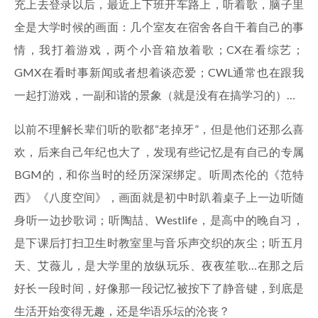
充上去登录以后，最近上下班开车路上，听着歌，脑子里
全是大学时候的画面：几个室友在宿舍各自干着自己的事
情，我打着游戏，两个小音箱放着歌；CX在看综艺；
GMX在看时事新闻或者想着谈恋爱；CWL通常也在跟我
一起打游戏，一副和谐的景象（就是没有在搞学习的）…
以前不理解长辈们听的歌都“老掉牙”，但是他们还那么喜
欢，后来自己年纪也大了，发现有些记忆是有自己的专属
BGM的，和你当时的经历深深绑定。听周杰伦的《范特
西》《八度空间》，画面就是初中时趴着桌子上一边听随
身听一边抄歌词；听陶喆、Westlife，是高中的晚自习，
是下课后打扫卫生时教室里与音乐声交织的灰尘；听五月
天、艾薇儿，是大学里的放纵玩乐、夜夜笙歌…在那之后
好长一段时间，好像那一段记忆被按下了静音键，到底是
生活开始变得无趣，还是华语乐坛的沦丧？