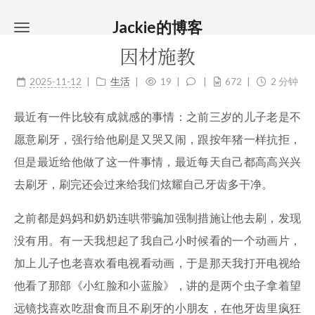
Jackie的博客
因材施教
2025-11-12
生活
19
672
2 分钟
最近有一件比较有成就感的事情：之前三岁的儿子老是不
愿意刷牙，强行给他刷是又哭又闹，跟按年猪一样抗拒，
但是最近给他做了这一件事情，最近每天自己都高高兴兴
去刷牙，刷完还会过来给我们炫耀自己牙齿多干净。
之前都是妈妈和奶奶连哄带骗加强制措施让他去刷，发现
没有用。有一天我想起了我自己小时候看的一个动画片，
加上儿子也老喜欢看电视看动画，于是那天我打开电视给
他看了那部《小红脸和小蓝脸》，讲的是两个虫子拿着望
远镜找喜欢吃甜食而且不刷牙的小朋友，在他牙齿里疯狂