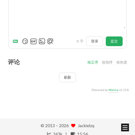
登录
提交
0
字
评论
按正序
按倒序
按热度
刷新
Powered by
Waline
v2.15.8
© 2013 –
2026
Jackielzq
263k
15:56